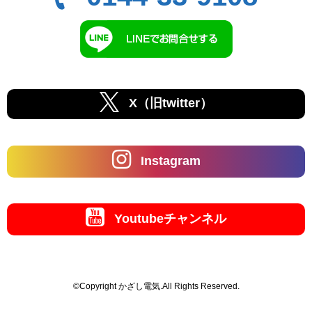
X（旧twitter）
Instagram
Youtubeチャンネル
©Copyright かざし電気.All Rights Reserved.