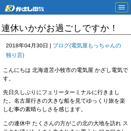
N
a
v
i
連休いかがお過ごしですか！
g
a
t
i
2018年04月30日
|
ブログ(電気屋もっちゃんの
o
n
独り言)
こんにちは 北海道苫小牧市の電気屋 かざし電気で
す。
先日久しぶりにフェリーターミナルに行きまし
た。名古屋行きの大きな船を見てゆっくり旅を楽
しむ事の素晴らしさを感じます。
この連休中 たくさんの方がこの北の大地を訪れ ス