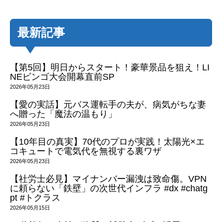
最新記事
【第5回】明日からスタート！豪華景品を狙え！LI
NEビンゴ大会開幕直前SP
2026年05月23日
【愛の実話】元バス運転手の夫が、病気がちな妻
へ贈った「魔法の温もり」
2026年05月23日
【10年目の真実】70代のプロが実践！太陽光×エ
コキュートで電気代を無視する裏ワザ
2026年05月23日
【社労士必見】マイナンバー漏洩は致命傷。VPN
に頼らない「鉄壁」の次世代インフラ #dx #chatg
pt #トクラス
2026年05月15日