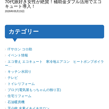
70代旅好き女性が絶賛！補助金ダブル活用でエコ
キュート導入！
2026年05月15日
カテゴリー
ITサロン コロ助
イベント情報
エコ替え エコキュート 寒冷地エアコン ヒートポンプボイラ
ー…
キッチン水回り
テレビ
トイレリフォーム
ブログ(電気屋もっちゃんの独り言)
住宅リフォーム
石油暖房機
苫小牧 水素イキイキサロン