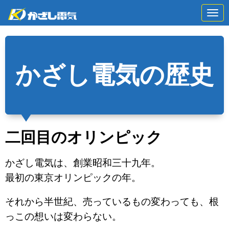
N
a
v
i
g
a
t
かざし電気の歴史
i
o
n
二回目のオリンピック
かざし電気は、創業昭和三十九年。
最初の東京オリンピックの年。
それから半世紀、売っているもの変わっても、根
っこの想いは変わらない。