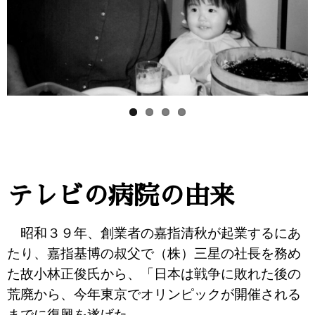
Pre
Ne
vio
xt
us
テレビの病院の由来
昭和３９年、創業者の嘉指清秋が起業するにあ
たり、嘉指基博の叔父で（株）三星の社長を務め
た故小林正俊氏から、「日本は戦争に敗れた後の
荒廃から、今年東京でオリンピックが開催される
までに復興を遂げた。