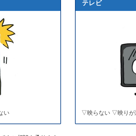
テレビ
ない
▽映らない ▽映りが