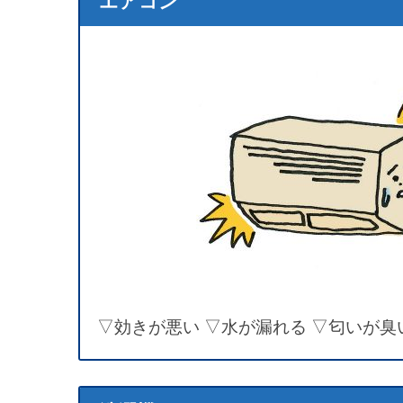
エアコン
▽効きが悪い ▽水が漏れる ▽匂いが臭