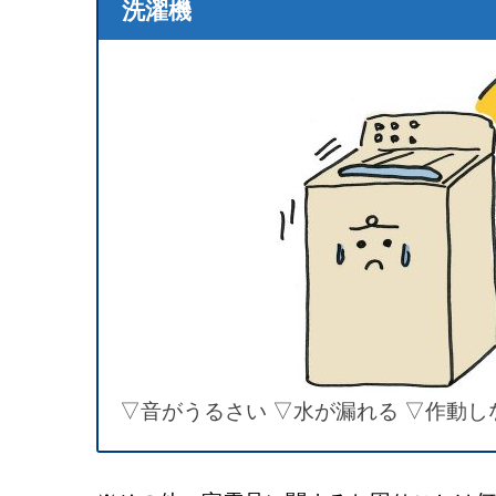
洗濯機
▽音がうるさい ▽水が漏れる ▽作動し