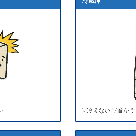
冷蔵庫
い
▽冷えない ▽音がう