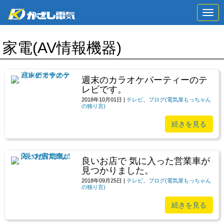
N
a
v
i
家電(AV情報機器)
g
a
t
i
o
週末のカラオケパーティーのテ
n
レビです。
2018年10月01日
|
テレビ
、
ブログ(電気屋もっちゃん
の独り言)
続きを見る
良いお店で 気に入った営業車が
見つかりました。
2018年09月25日
|
テレビ
、
ブログ(電気屋もっちゃん
の独り言)
続きを見る