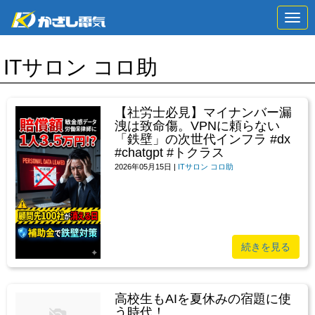
N
a
v
i
ITサロン コロ助
g
a
t
i
o
【社労士必見】マイナンバー漏
n
洩は致命傷。VPNに頼らない
「鉄壁」の次世代インフラ #dx
#chatgpt #トクラス
2026年05月15日
|
ITサロン コロ助
続きを見る
高校生もAIを夏休みの宿題に使
う時代！