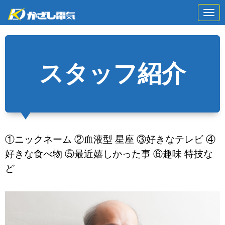
N
a
v
i
g
a
t
スタッフ紹介
i
o
n
①ニックネーム ②血液型 星座 ③好きなテレビ ④
好きな食べ物 ⑤最近嬉しかった事 ⑥趣味 特技な
ど