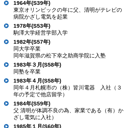
1964年(S39年)
東京オリンピックの年に父、清明がテレビの
病院かざし電気を起業
1978年(S53年)
駒澤大学経営学部入学
1982年(S57年)
同大学卒業
同年滋賀県の松下幸之助商学院に入塾
1983年３月(S58年)
同塾を卒業
1983年４月(S58年)
同年４月札幌市の（株）皆川電器 入社（３
年の予定で他店留学）
1984年(S59年)
父 清明が体調不良の為、家業である（有）か
ざし電気に入社）
1985年１月(S60年)