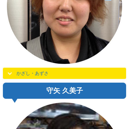
かざし・あずさ
守矢 久美子