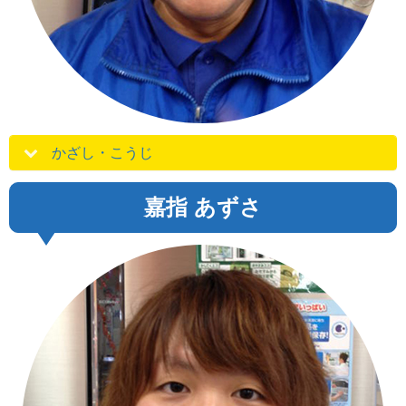
かざし・こうじ
嘉指 あずさ