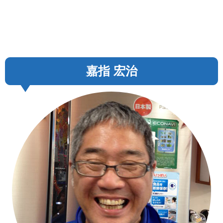
嘉指 宏治