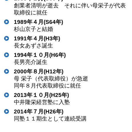
創業者清明が逝去 それに伴い母栄子が代表
取締役に就任
1989年４月(S64年)
杉山京子と結婚
1991年４月(H3年)
長女あずさ誕生
1994年１０月(H6年)
長男亮介誕生
2000年８月(H12年)
母 栄子（代表取締役）が急逝
同年８月代表取締役に就任
2013年１０月(H25年)
中井隆栄経営塾に入塾
2014年７月(H26年)
同塾１１期生として連続受講