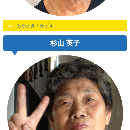
みやざき・かずえ
杉山 英子