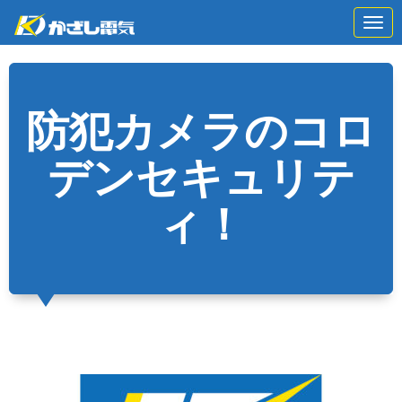
N
a
v
i
g
a
t
防犯カメラのコロ
i
o
n
デンセキュリテ
ィ！