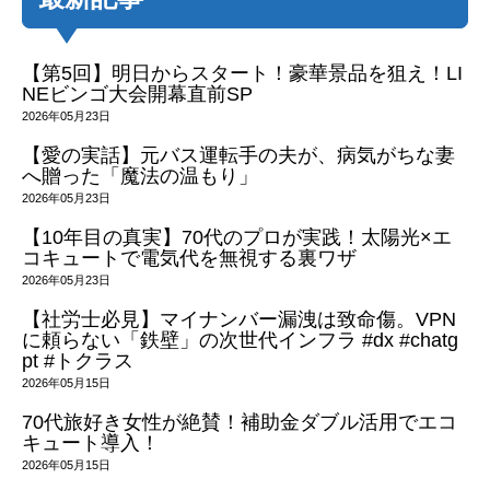
【第5回】明日からスタート！豪華景品を狙え！LI
NEビンゴ大会開幕直前SP
2026年05月23日
【愛の実話】元バス運転手の夫が、病気がちな妻
へ贈った「魔法の温もり」
2026年05月23日
【10年目の真実】70代のプロが実践！太陽光×エ
コキュートで電気代を無視する裏ワザ
2026年05月23日
【社労士必見】マイナンバー漏洩は致命傷。VPN
に頼らない「鉄壁」の次世代インフラ #dx #chatg
pt #トクラス
2026年05月15日
70代旅好き女性が絶賛！補助金ダブル活用でエコ
キュート導入！
2026年05月15日