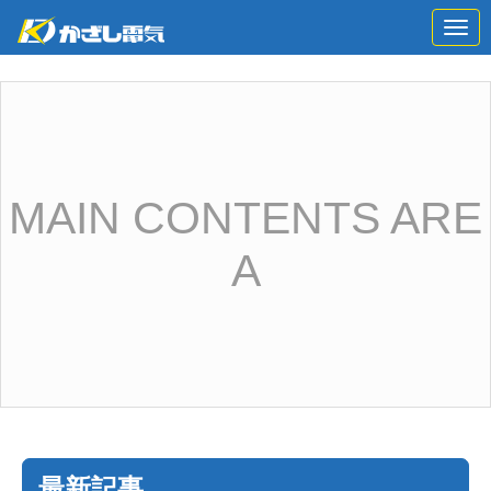
N
a
v
i
g
a
t
i
o
n
MAIN CONTENTS ARE
A
最新記事