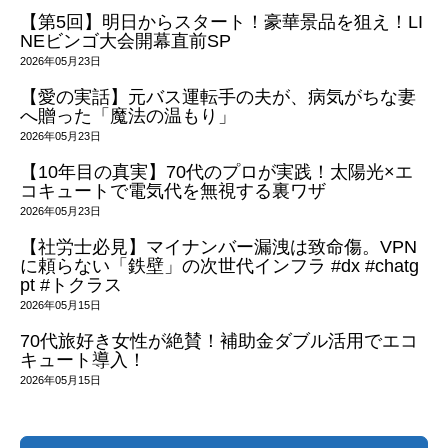
【第5回】明日からスタート！豪華景品を狙え！LI
NEビンゴ大会開幕直前SP
2026年05月23日
【愛の実話】元バス運転手の夫が、病気がちな妻
へ贈った「魔法の温もり」
2026年05月23日
【10年目の真実】70代のプロが実践！太陽光×エ
コキュートで電気代を無視する裏ワザ
2026年05月23日
【社労士必見】マイナンバー漏洩は致命傷。VPN
に頼らない「鉄壁」の次世代インフラ #dx #chatg
pt #トクラス
2026年05月15日
70代旅好き女性が絶賛！補助金ダブル活用でエコ
キュート導入！
2026年05月15日