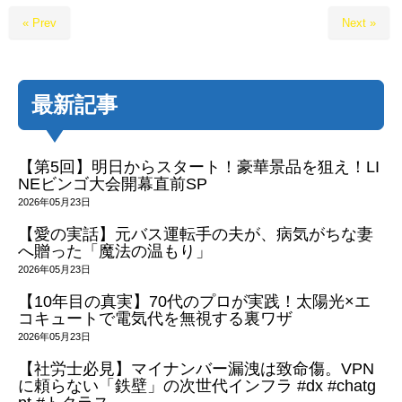
« Prev
Next »
最新記事
【第5回】明日からスタート！豪華景品を狙え！LI
NEビンゴ大会開幕直前SP
2026年05月23日
【愛の実話】元バス運転手の夫が、病気がちな妻
へ贈った「魔法の温もり」
2026年05月23日
【10年目の真実】70代のプロが実践！太陽光×エ
コキュートで電気代を無視する裏ワザ
2026年05月23日
【社労士必見】マイナンバー漏洩は致命傷。VPN
に頼らない「鉄壁」の次世代インフラ #dx #chatg