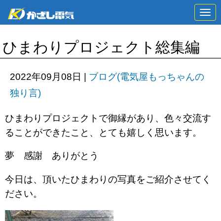
N
a
v
i
ひまわりプロジェクト総集編
g
a
t
i
2022年09月08日
|
ブログ(電気屋もっちゃんの
o
n
独り言)
ひまわりプロジェクトで御縁があり、色々交流す
ることができたこと、とても嬉しく思います。
夢 感謝 ありがとう
今日は、頂いたひまわりの写真をご紹介させてく
ださい。