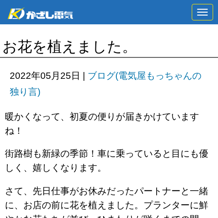
N
a
v
i
お花を植えました。
g
a
t
i
2022年05月25日
|
ブログ(電気屋もっちゃんの
o
n
独り言)
暖かくなって、初夏の便りが届きかけています
ね！
街路樹も新緑の季節！車に乗っていると目にも優
しく、嬉しくなります。
さて、先日仕事がお休みだったパートナーと一緒
に、お店の前に花を植えました。プランターに鮮