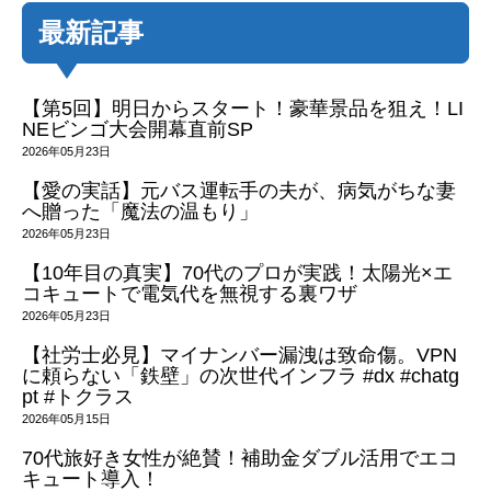
最新記事
【第5回】明日からスタート！豪華景品を狙え！LI
NEビンゴ大会開幕直前SP
2026年05月23日
【愛の実話】元バス運転手の夫が、病気がちな妻
へ贈った「魔法の温もり」
2026年05月23日
【10年目の真実】70代のプロが実践！太陽光×エ
コキュートで電気代を無視する裏ワザ
2026年05月23日
【社労士必見】マイナンバー漏洩は致命傷。VPN
に頼らない「鉄壁」の次世代インフラ #dx #chatg
pt #トクラス
2026年05月15日
70代旅好き女性が絶賛！補助金ダブル活用でエコ
キュート導入！