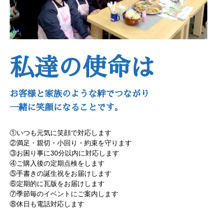
私達の使命は
お客様と家族のような絆でつながり
一緒に笑顔になることです。
①いつも元気に笑顔で対応します
②満足・親切・小回り・約束を守ります
③お困り事に30分以内に対応します
④ご購入後の定期点検をします
⑤手書きの誕生祝をお届けします
⑥定期的に瓦版をお届けします
⑦季節毎のイベントにご案内します
⑧休日も電話対応します