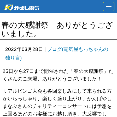
N
a
v
i
春の大感謝祭 ありがとうござ
g
a
いました。
t
i
o
n
2022年03月28日
|
ブログ(電気屋もっちゃんの
独り言)
25日から27日まで開催された「春の大感謝祭」た
くさんのご来場、ありがとうございました！
リアルビンゴ大会も各回楽しみにして来られる方
がいらっしゃり、楽しく盛り上がり、かんばやし
まなぶさんのチャリティーコンサートには予想を
上回るほどのお客様にお越し頂き、大反響でし