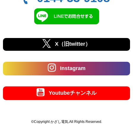
X（旧twitter）
Instagram
Youtubeチャンネル
©Copyright かざし電気.All Rights Reserved.