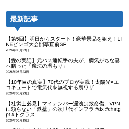
最新記事
【第5回】明日からスタート！豪華景品を狙え！LI
NEビンゴ大会開幕直前SP
2026年05月23日
【愛の実話】元バス運転手の夫が、病気がちな妻
へ贈った「魔法の温もり」
2026年05月23日
【10年目の真実】70代のプロが実践！太陽光×エ
コキュートで電気代を無視する裏ワザ
2026年05月23日
【社労士必見】マイナンバー漏洩は致命傷。VPN
に頼らない「鉄壁」の次世代インフラ #dx #chatg
pt #トクラス
2026年05月15日