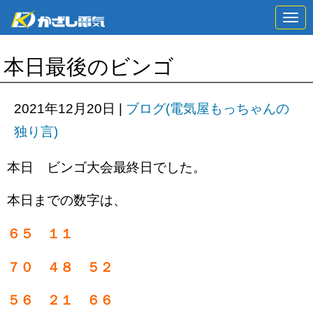
N
a
v
i
本日最後のビンゴ
g
a
t
i
2021年12月20日
|
ブログ(電気屋もっちゃんの
o
n
独り言)
本日 ビンゴ大会最終日でした。
本日までの数字は、
６５ １１
７０ ４８ ５２
５６ ２１ ６６