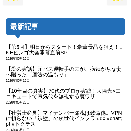
最新記事
【第5回】明日からスタート！豪華景品を狙え！LI
NEビンゴ大会開幕直前SP
2026年05月23日
【愛の実話】元バス運転手の夫が、病気がちな妻
へ贈った「魔法の温もり」
2026年05月23日
【10年目の真実】70代のプロが実践！太陽光×エ
コキュートで電気代を無視する裏ワザ
2026年05月23日
【社労士必見】マイナンバー漏洩は致命傷。VPN
に頼らない「鉄壁」の次世代インフラ #dx #chatg
pt #トクラス
2026年05月15日