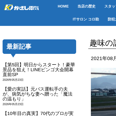
HOME
当店の歴史
スタッ
ITサロン コロ助
防犯
趣味の
最新記事
2021年08
【第5回】明日からスタート！豪華
景品を狙え！LINEビンゴ大会開幕
直前SP
2026年05月23日
【愛の実話】元バス運転手の夫
が、病気がちな妻へ贈った「魔法
の温もり」
2026年05月23日
【10年目の真実】70代のプロが実