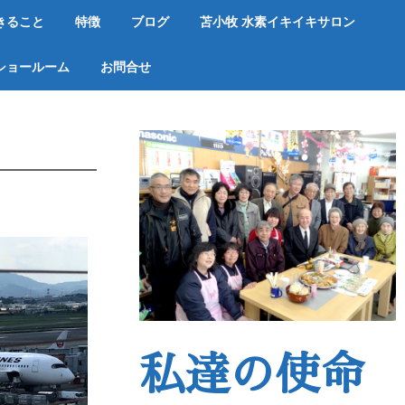
きること
特徴
ブログ
苫小牧 水素イキイキサロン
ショールーム
お問合せ
私達の使命