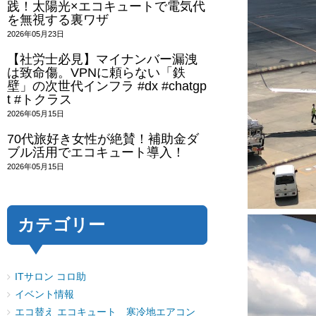
践！太陽光×エコキュートで電気代
を無視する裏ワザ
2026年05月23日
【社労士必見】マイナンバー漏洩
は致命傷。VPNに頼らない「鉄
壁」の次世代インフラ #dx #chatgp
t #トクラス
2026年05月15日
70代旅好き女性が絶賛！補助金ダ
ブル活用でエコキュート導入！
2026年05月15日
カテゴリー
ITサロン コロ助
イベント情報
エコ替え エコキュート 寒冷地エアコン