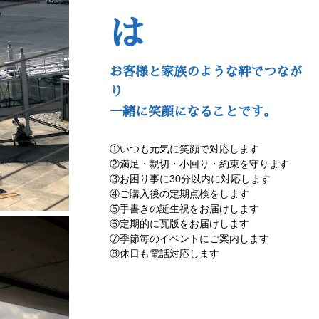
は
お客様と家族のような絆でつなが
り
一緒に笑顔になることです。
①いつも元気に笑顔で対応します
②満足・親切・小回り・約束を守ります
③お困り事に30分以内に対応します
④ご購入後の定期点検をします
⑤手書きの誕生祝をお届けします
⑥定期的に瓦版をお届けします
⑦季節毎のイベントにご案内します
⑧休日も電話対応します