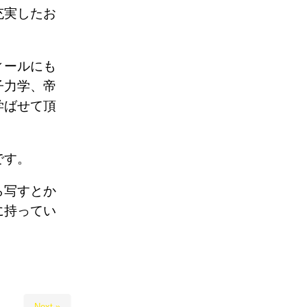
充実したお
ィールにも
子力学、帝
学ばせて頂
です。
ら写すとか
に持ってい
Next »