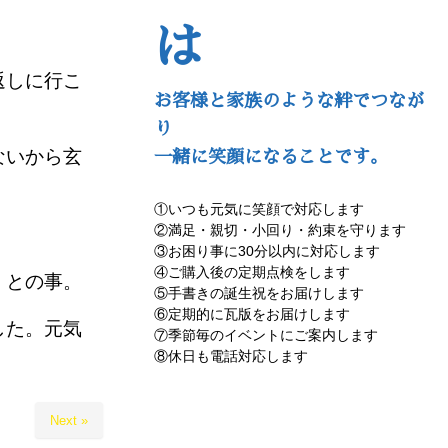
は
返しに行こ
お客様と家族のような絆でつなが
り
ないから玄
一緒に笑顔になることです。
①いつも元気に笑顔で対応します
②満足・親切・小回り・約束を守ります
③お困り事に30分以内に対応します
④ご購入後の定期点検をします
」との事。
⑤手書きの誕生祝をお届けします
⑥定期的に瓦版をお届けします
した。元気
⑦季節毎のイベントにご案内します
⑧休日も電話対応します
Next »