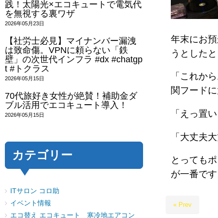
践！太陽光×エコキュートで電気代
を無視する裏ワザ
2026年05月23日
年末にお預
【社労士必見】マイナンバー漏洩
は致命傷。VPNに頼らない「鉄
うとしたと
壁」の次世代インフラ #dx #chatgp
t #トクラス
「これから
2026年05月15日
関フードに
70代旅好き女性が絶賛！補助金ダ
ブル活用でエコキュート導入！
「えっ置い
2026年05月15日
「大丈夫大
カテゴリー
とってもポ
が一番です
ITサロン コロ助
イベント情報
« Prev
エコ替え エコキュート 寒冷地エアコン