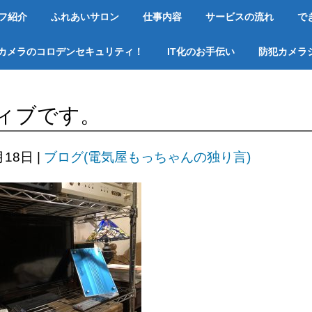
フ紹介
ふれあいサロン
仕事内容
サービスの流れ
で
カメラのコロデンセキュリティ！
IT化のお手伝い
防犯カメラ
ィブです。
月18日
|
ブログ(電気屋もっちゃんの独り言)