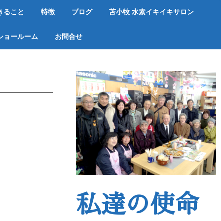
きること
特徴
ブログ
苫小牧 水素イキイキサロン
ショールーム
お問合せ
私達の使命