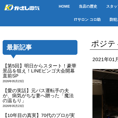
HOME
当店の歴史
スタッ
ITサロン コロ助
防犯
ポジテ
最新記事
2021年01
【第5回】明日からスタート！豪華
景品を狙え！LINEビンゴ大会開幕
直前SP
2026年05月23日
【愛の実話】元バス運転手の夫
が、病気がちな妻へ贈った「魔法
の温もり」
2026年05月23日
【10年目の真実】70代のプロが実