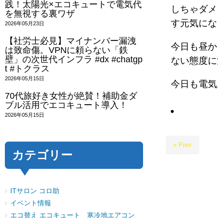
践！太陽光×エコキュートで電気代
しちゃダメ
を無視する裏ワザ
す元気にな
2026年05月23日
【社労士必見】マイナンバー漏洩
今日も昼か
は致命傷。VPNに頼らない「鉄
壁」の次世代インフラ #dx #chatgp
ない態度に
t #トクラス
2026年05月15日
今日も電気
70代旅好き女性が絶賛！補助金ダ
ブル活用でエコキュート導入！
2026年05月15日
« Prev
カテゴリー
ITサロン コロ助
イベント情報
エコ替え エコキュート 寒冷地エアコン