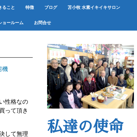
きること
特徴
ブログ
苫小牧 水素イキイキサロン
ショールーム
お問合せ
！
房機
ない性格なの
 買って頂き
私達の使命
も決して無理