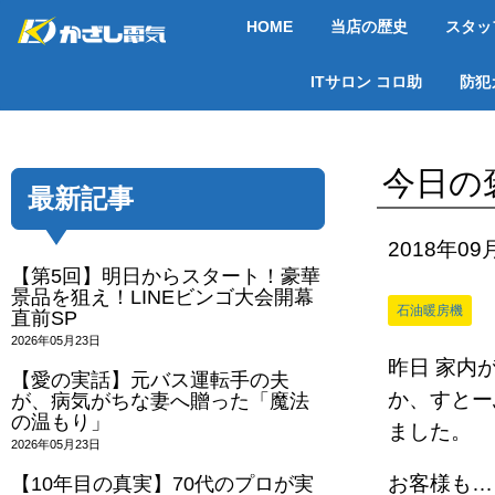
HOME
当店の歴史
スタッ
ITサロン コロ助
防犯
今日の
最新記事
2018年09
【第5回】明日からスタート！豪華
景品を狙え！LINEビンゴ大会開幕
石油暖房機
直前SP
2026年05月23日
昨日 家内
【愛の実話】元バス運転手の夫
か、すとー
が、病気がちな妻へ贈った「魔法
の温もり」
ました。
2026年05月23日
お客様も…
【10年目の真実】70代のプロが実