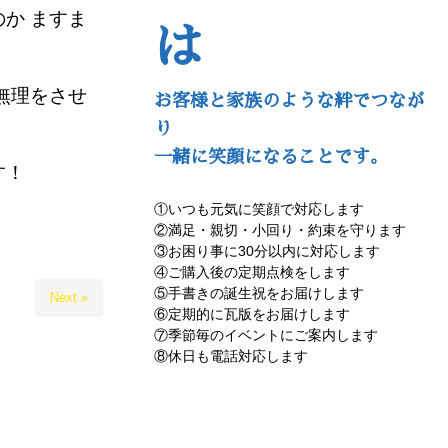
か ますま
は
無理をさせ
お客様と家族のような絆でつなが
り
一緒に笑顔になることです。
す！
①いつも元気に笑顔で対応します
②満足・親切・小回り・約束を守ります
③お困り事に30分以内に対応します
④ご購入後の定期点検をします
⑤手書きの誕生祝をお届けします
Next »
⑥定期的に瓦版をお届けします
⑦季節毎のイベントにご案内します
⑧休日も電話対応します