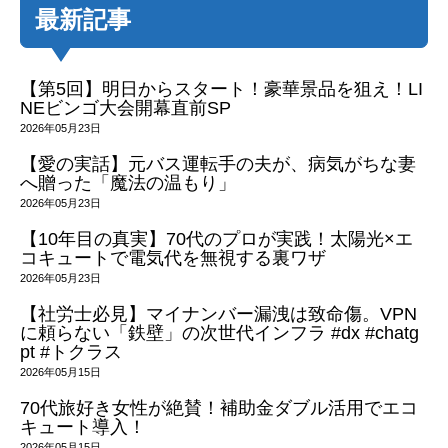
最新記事
【第5回】明日からスタート！豪華景品を狙え！LI
NEビンゴ大会開幕直前SP
2026年05月23日
【愛の実話】元バス運転手の夫が、病気がちな妻
へ贈った「魔法の温もり」
2026年05月23日
【10年目の真実】70代のプロが実践！太陽光×エ
コキュートで電気代を無視する裏ワザ
2026年05月23日
【社労士必見】マイナンバー漏洩は致命傷。VPN
に頼らない「鉄壁」の次世代インフラ #dx #chatg
pt #トクラス
2026年05月15日
70代旅好き女性が絶賛！補助金ダブル活用でエコ
キュート導入！
2026年05月15日