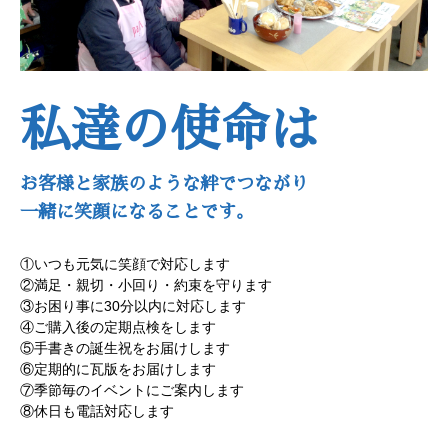
私達の使命は
お客様と家族のような絆でつながり
一緒に笑顔になることです。
①いつも元気に笑顔で対応します
②満足・親切・小回り・約束を守ります
③お困り事に30分以内に対応します
④ご購入後の定期点検をします
⑤手書きの誕生祝をお届けします
⑥定期的に瓦版をお届けします
⑦季節毎のイベントにご案内します
⑧休日も電話対応します