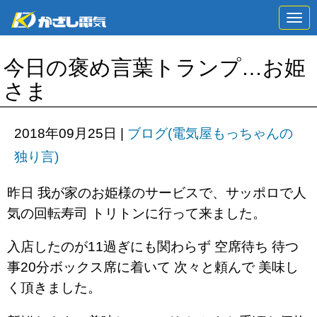
N
a
v
i
今日の褒め言葉トランプ…お姫
g
a
さま
t
i
o
n
2018年09月25日
|
ブログ(電気屋もっちゃんの
独り言)
昨日 我が家のお姫様のサービスで、サッポロで人
気の回転寿司 トリトンに行って来ました。
入店したのが11過ぎにも関わらず 空席待ち 待つ
事20分ボックス席に着いて 次々と頼んで 美味し
く頂きました。