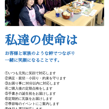
私達の使命は
お客様と家族のような絆でつながり
一緒に笑顔になることです。
①いつも元気に笑顔で対応します
②満足・親切・小回り・約束を守ります
③お困り事に30分以内に対応します
④ご購入後の定期点検をします
⑤手書きの誕生祝をお届けします
⑥定期的に瓦版をお届けします
⑦季節毎のイベントにご案内します
⑧休日も電話対応します