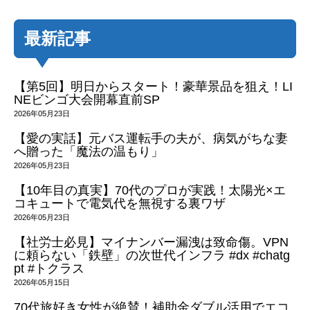
最新記事
【第5回】明日からスタート！豪華景品を狙え！LI
NEビンゴ大会開幕直前SP
2026年05月23日
【愛の実話】元バス運転手の夫が、病気がちな妻
へ贈った「魔法の温もり」
2026年05月23日
【10年目の真実】70代のプロが実践！太陽光×エ
コキュートで電気代を無視する裏ワザ
2026年05月23日
【社労士必見】マイナンバー漏洩は致命傷。VPN
に頼らない「鉄壁」の次世代インフラ #dx #chatg
pt #トクラス
2026年05月15日
70代旅好き女性が絶賛！補助金ダブル活用でエコ