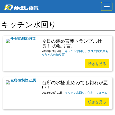
N
a
v
i
キッチン水回り
g
a
t
i
o
今日の褒め言葉トランプ…社
n
長！ の独り言、
2018年09月26日
|
キッチン水回り
、
ブログ(電気屋も
っちゃんの独り言)
続きを見る
台所の水栓 止めわても切れが悪
い！
2018年09月21日
|
キッチン水回り
、
住宅リフォーム
続きを見る